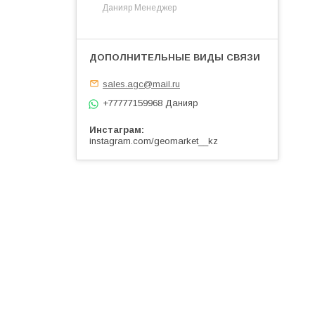
Данияр Менеджер
sales.agc@mail.ru
+77777159968 Данияр
Инстаграм
instagram.com/geomarket__kz