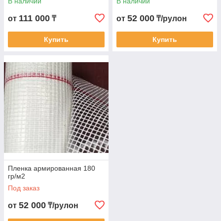
В наличии
В наличии
111 000
52 000
от
₸
от
₸/рулон
Купить
Купить
Пленка армированная 180
гр/м2
Под заказ
52 000
от
₸/рулон