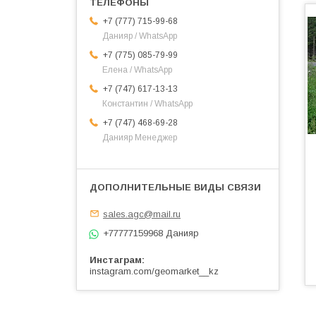
+7 (777) 715-99-68
Данияр / WhatsApp
+7 (775) 085-79-99
Елена / WhatsApp
+7 (747) 617-13-13
Константин / WhatsApp
+7 (747) 468-69-28
Данияр Менеджер
sales.agc@mail.ru
+77777159968 Данияр
Инстаграм
instagram.com/geomarket__kz