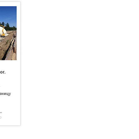
or.
е
зницу
p