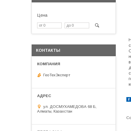
Цена
Н
с
КОНТАКТЫ
С
н
в
д
с
ГеоТехЭксперт
г
к
ул. ДОСМУХАМЕДОВА 68 Б,
Алматы, Казахстан