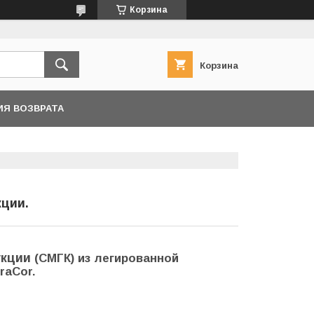
Корзина
Корзина
ИЯ ВОЗВРАТА
ции.
укции
(СМГК) из легированной
raCor.