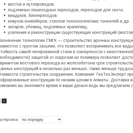
мостов и путепроводов;
подземных пешеходных переходов, переходов для скота;
виадуков, биопереходов;
кожухов конвейеров, стволов технологических тоннелей и др.
ангаров, убежищ, подземных хранилищ;
усиления и реконструкции существующих конструкций (мостов,
азначение технологии СМГК — строительство арочных конструкц
овместно с грунтом засыпки, что позволяет воспринимать все ви
тойкость самой легированной стали в совокупности с качественно
еобходимости) защитой от коррозии из полимера позволяет достич
ариантом мостового перехода из железобетона срок строительст
анных конструкций в несколько раз меньше, также меньше трудоз
тоимости строительства сооружения. Компания ГеоТехЭксперт пр
офрированные конструкции по низким ценам в Алматы. Доставка в
омпанию вы экономите время и ваши деньги ведь мы предлагаем 