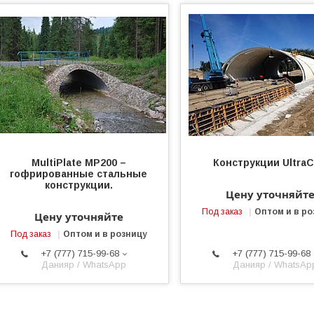
MultiPlate MP200 –
Конструкции UltraC
гофрированные стальные
конструкции.
Цену уточняйт
Под заказ
Оптом и в ро
Цену уточняйте
Под заказ
Оптом и в розницу
+7 (777) 715-99-68
+7 (777) 715-99-68
Данияр / WhatsApp
Данияр / WhatsAp