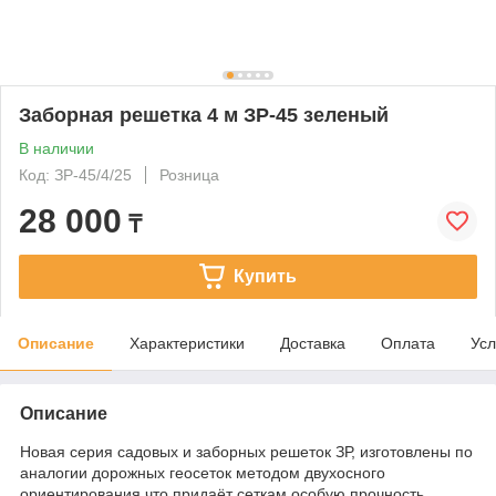
Заборная решетка 4 м ЗР-45 зеленый
В наличии
Код: ЗР-45/4/25
Розница
28 000
₸
Купить
Описание
Характеристики
Доставка
Оплата
Усл
Описание
Новая серия садовых и заборных решеток ЗР, изготовлены по
аналогии дорожных геосеток методом двухосного
ориентирования что придаёт сеткам особую прочность.