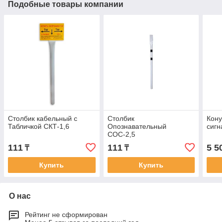
Подобные товары компании
Столбик кабельный с
Столбик
Кон
Табличкой СКТ-1,6
Опознавательный
сигн
СОС-2,5
111
111
5 5
₸
₸
Купить
Купить
О нас
Рейтинг не сформирован