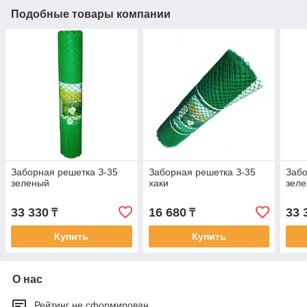
Подобные товары компании
Заборная решетка З-35
Заборная решетка З-35
Забо
зеленый
хаки
зел
33 330
16 680
33 
₸
₸
Купить
Купить
О нас
Рейтинг не сформирован