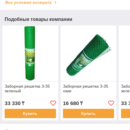
Все условия возврата
Подобные товары компании
Заборная решетка З-35
Заборная решетка З-35
Забо
зеленый
хаки
зел
33 330
16 680
33 
₸
₸
Купить
Купить