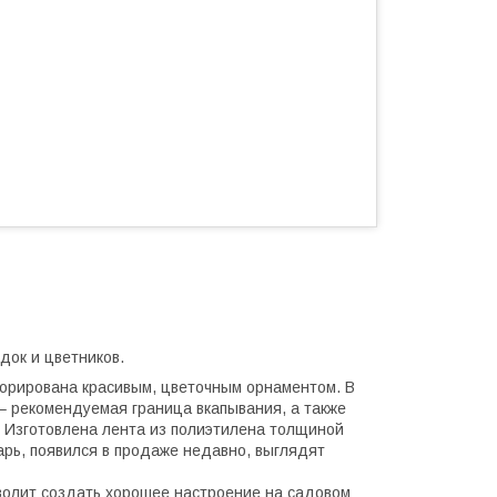
док и цветников.
корирована красивым, цветочным орнаментом. В
– рекомендуемая граница вкапывания, а также
 Изготовлена лента из полиэтилена толщиной
рь, появился в продаже недавно, выглядят
волит создать хорошее настроение на садовом