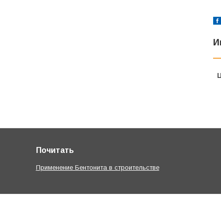
И
Почитать
Применение Бентонита в строительстве