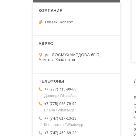
ГеоТехЭксперт
ул. ДОСМУХАМЕДОВА 68 Б,
Алматы, Казахстан
+7 (777) 715-99-68
Данияр / WhatsApp
Л
+7 (775) 085-79-99
Э
Елена / WhatsApp
н
в
+7 (747) 617-13-13
1
Константин / WhatsApp
о
+7 (747) 468-69-28
И