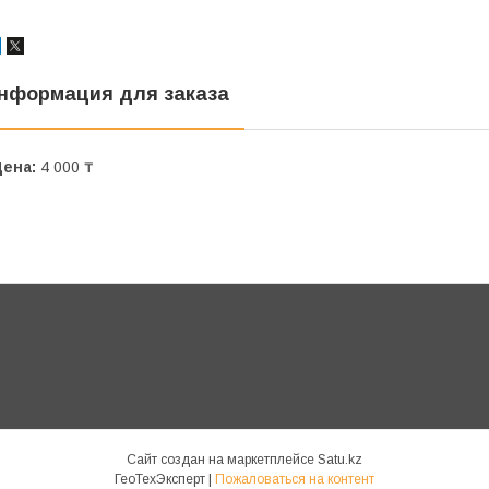
нформация для заказа
Цена:
4 000 ₸
Сайт создан на маркетплейсе
Satu.kz
ГеоТехЭксперт |
Пожаловаться на контент