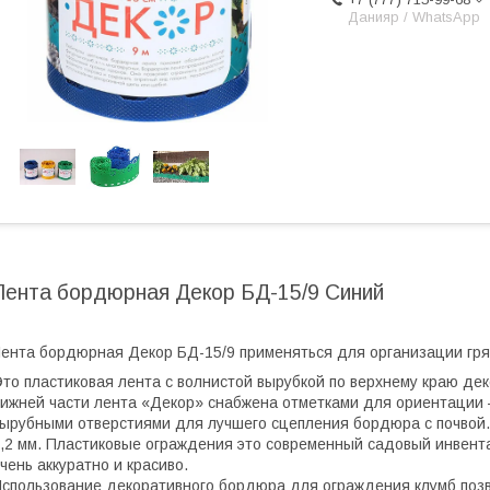
Данияр / WhatsApp
Лента бордюрная Декор БД-15/9 Синий
ента бордюрная Декор БД-15/9 применяться для организации гря
то пластиковая лента с волнистой вырубкой по верхнему краю де
ижней части лента «Декор» снабжена отметками для ориентации 
ырубными отверстиями для лучшего сцепления бордюра с почвой.
,2 мм. Пластиковые ограждения это современный садовый инвента
чень аккуратно и красиво.
спользование декоративного бордюра для ограждения клумб поз