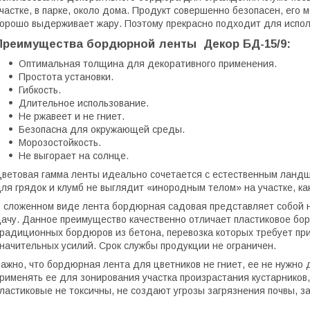
частке, в парке, около дома. Продукт совершенно безопасен, его 
орошо выдерживает жару. Поэтому прекрасно подходит для испол
Преимущества бордюрной ленты Декор БД-15/9:
Оптимальная толщина для декоративного применения.
Простота установки.
Гибкость.
Длительное использование.
Не ржавеет и не гниет.
Безопасна для окружающей среды.
Морозостойкость.
Не выгорает на солнце.
ветовая гамма ленты идеально сочетается с естественным ланд
ля грядок и клумб не выглядит «инородным телом» на участке, ка
 сложенном виде лента бордюрная садовая представляет собой н
ачу. Данное преимущество качественно отличает пластиковое бо
радиционных бордюров из бетона, перевозка которых требует прив
начительных усилий. Срок службы продукции не ограничен.
ажно, что бордюрная лента для цветников не гниет, ее не нужно 
рименять ее для зонирования участка произрастания кустарников
ластиковые не токсичны, не создают угрозы загрязнения почвы, з