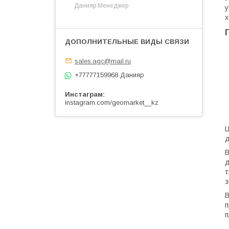
Данияр Менеджер
у
х
sales.agc@mail.ru
+77777159968 Данияр
Инстаграм
instagram.com/geomarket__kz
Ц
д
В
д
т
з
В
п
п