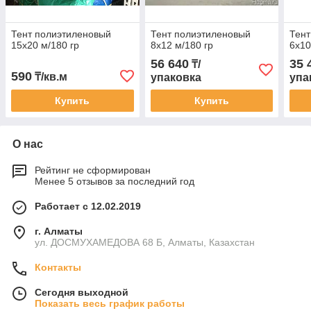
Тент полиэтиленовый
Тент полиэтиленовый
Тент
15х20 м/180 гр
8х12 м/180 гр
6х10
56 640
35 
₸/
590
₸/кв.м
упаковка
упа
Купить
Купить
О нас
Рейтинг не сформирован
Менее 5 отзывов за последний год
Работает с 12.02.2019
г. Алматы
ул. ДОСМУХАМЕДОВА 68 Б, Алматы, Казахстан
Контакты
Сегодня выходной
Показать весь график работы