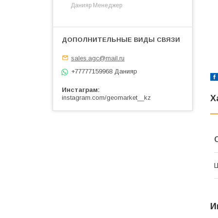
Данияр Менеджер
sales.agc@mail.ru
+77777159968 Данияр
Инстаграм
Х
instagram.com/geomarket__kz
И